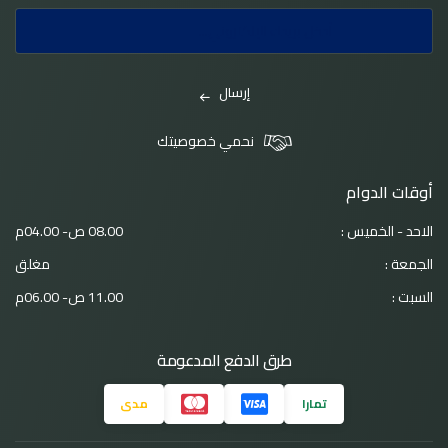
إرسال
نحمي خصوصيتك
أوقات الدوام
الاحد - الخميس :
08.00 ص- 04.00م
الجمعة :
مغلق
السبت :
11.00 ص- 06.00م
طرق الدفع المدعومة
تمارا
مدى