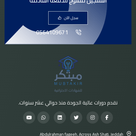
التسجيل مفتوح للدفعة القادمة
سجل الآن
0564109671
نقدم دورات عالية الجودة منذ حوالي عشر سنوات.
Abdulrahman fageeh, Across Ash Shati, Jeddah