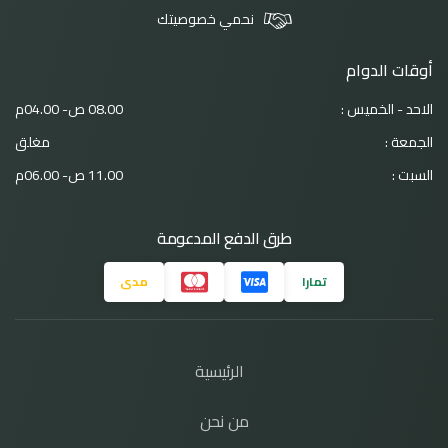
نحمي خصوصيتك
أوقات الدوام
الاحد - الخميس :
08.00 ص- 04.00م
الجمعة :
مغلق
السبت :
11.00 ص- 06.00م
طرق الدفع المدعومة
تمارا
مدى
الرئيسية
من نحن