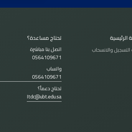
 الرئيسية
تحتاج مساعدة؟
اتصل بنا مباشرة
التسجيل والانسحاب
0564109671
واتساب
0564109671
تحتاج دعماً؟
Itdc@ubt.edu.sa