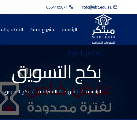
0564109671
Itdc@ubt.edu.sa
الرئيسية
مشروع مبتكر
الخطة والم
تفاصيل الدورة
بكج التسويق
الرئيسية
الشهادات الاحترافية
بكج التسويق