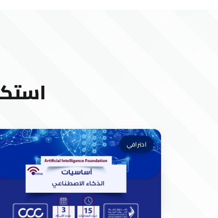
استكش
احترافي