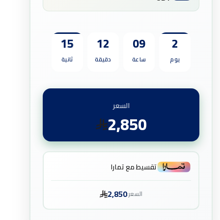
13
12
09
2
يوم
ساعة
دقيقة
ثانية
السعر
2,850
تقسيط مع تمارا
2,850
السعر: