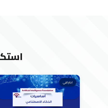
استكش
احترافي