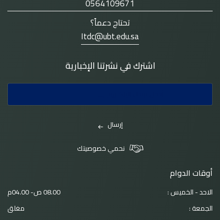
0564109671
تحتاج دعماً؟
Itdc@ubt.edu.sa
اشترك في نشرتنا الإخبارية
إرسال
نحمي خصوصيتك
أوقات الدوام
الاحد - الخميس :
08.00 ص- 04.00م
الجمعة :
مغلق