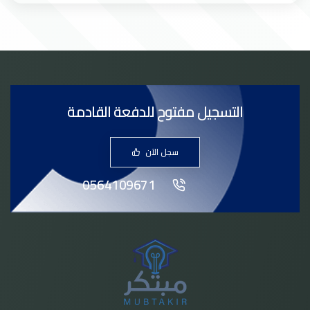
التسجيل مفتوح للدفعة القادمة
سجل الآن
0564109671