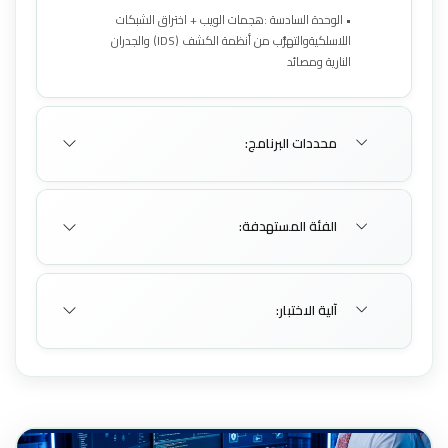
• الوحدة السادسة :هجمات الويب + اختراق الشبكات
اللاسلكيةوالتهرُّب من أنظمة الكشف (IDS) والجدران
النارية ومصائد
محددات البرنامج:
الفئة المستهدفة:
آلية الاختبار: