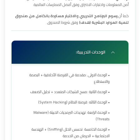
أمن المعلومات واختبارات الاختراق وفق أفضل الممارسات العالمية.
كما أن
رسوم البرنامج التدريبي والاختبار مستردة بالكامل من صندوق
تنمية الموارد البشرية (هدف)
وفق شروط الصندوق.
الوحدات التدريبية:
• الوحدة الاولى :مقدمة في القرصنة الأخلاقية + البصمة
والاستطلاع
• الوحدة الثانية :مسح الشبكات المتعدد + تحليل الضعف
• الوحدة الثالثه :قرصنة النظام (System Hacking)
• الوحدة الرابعة :تهديدات البرمجيات الخبيثة (Malware
Threats)
• الوحدة الخامسة :تحسس الخلل (Sniffing) + الهندسة
الاجتماعية + الحرمان من الخدمة