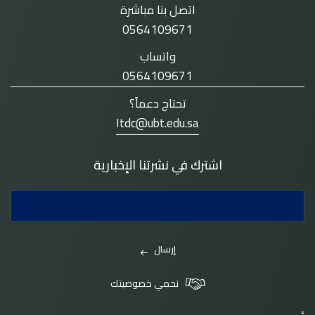
اتصل بنا مباشرة
0564109671
واتساب
0564109671
تحتاج دعماً؟
Itdc@ubt.edu.sa
اشترك في نشرتنا الإخبارية
إرسال
نحمي خصوصيتك