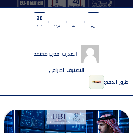
19
58
21
1
:
:
:
يوم
ساعة
دقيقة
ثانية
المدرب:
مدرب معتمد
التصنيف:
احترافي
طرق الدفع: