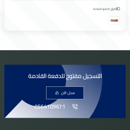
طرق الدفع المتاحة
التسجيل مفتوح للدفعة القادمة
سجل الآن
0564109671