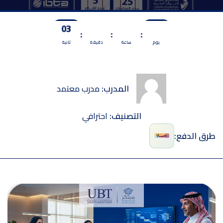
02
32
07
0
:
:
:
يوم
ساعة
دقيقة
ثانية
المدرب:
مدرب معتمد
التصنيف:
احترافي
طرق الدفع: