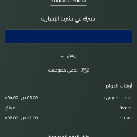
Itdc@ubt.edu.sa
اشترك في نشرتنا الإخبارية
إرسال
نحمي خصوصيتك
أوقات الدوام
الاحد - الخميس :
08.00 ص- 04.00م
الجمعة :
مغلق
السبت :
11.00 ص- 06.00م
طرق الدفع المدعومة