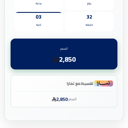
يوم
ساعة
02
32
دقيقة
ثانية
السعر
2,850
تقسيط مع تمارا
2,850
السعر: