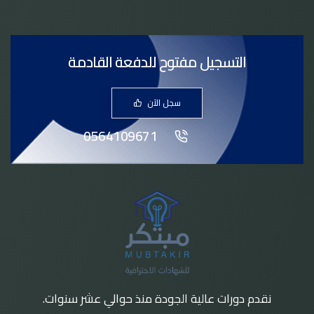
التسجيل مفتوح للدفعة القادمة
سجل الآن
0564109671
نقدم دورات عالية الجودة منذ حوالي عشر سنوات.